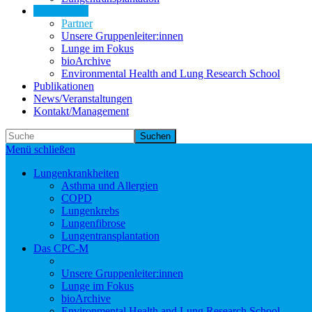
Das CPC-M
Partner
Unsere Gruppenleiter:innen
Lunge im Fokus
bioArchive
Environmental Health and Lung Research School
Publikationen
News/Veranstaltungen
Kontakt/Management
Suchen
Menü schließen
Lungenkrankheiten
Asthma und Allergien
COPD
Lungenkrebs
Lungenfibrose
Lungentransplantation
Das CPC-M
Partner
Unsere Gruppenleiter:innen
Lunge im Fokus
bioArchive
Environmental Health and Lung Research School