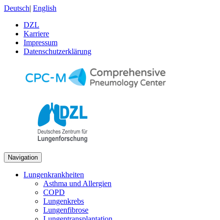
Deutsch
|
English
DZL
Karriere
Impressum
Datenschutzerklärung
Navigation
Lungenkrankheiten
Asthma und Allergien
COPD
Lungenkrebs
Lungenfibrose
Lungentransplantation