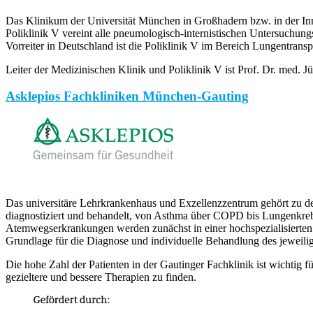
Das Klinikum der Universität München in Großhadern bzw. in der In
Poliklinik V vereint alle pneumologisch-internistischen Untersuchu
Vorreiter in Deutschland ist die Poliklinik V im Bereich Lungentran
Leiter der Medizinischen Klinik und Poliklinik V ist Prof. Dr. med. J
Asklepios Fachkliniken München-Gauting
Das universitäre Lehrkrankenhaus und Exzellenzzentrum gehört zu d
diagnostiziert und behandelt, von Asthma über COPD bis Lungenkrebs.
Atemwegserkrankungen werden zunächst in einer hochspezialisierten
Grundlage für die Diagnose und individuelle Behandlung des jeweili
Die hohe Zahl der Patienten in der Gautinger Fachklinik ist wichti
gezieltere und bessere Therapien zu finden.