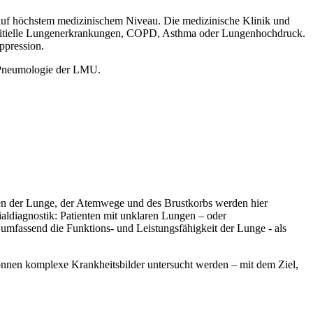
 auf höchstem medizinischem Niveau. Die medizinische Klinik und
erstitielle Lungenerkrankungen, COPD, Asthma oder Lungenhochdruck.
ppression.
in/Pneumologie der LMU.
en der Lunge, der Atemwege und des Brustkorbs werden hier
aldiagnostik: Patienten mit unklaren Lungen – oder
mfassend die Funktions- und Leistungsfähigkeit der Lunge - als
önnen komplexe Krankheitsbilder untersucht werden – mit dem Ziel,