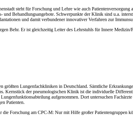
nenstadt steht für Forschung und Lehre wie auch Patientenversorgung
ngs- und Behandlungsangebote. Schwerpunkte der Klinik sind u.a. int
splantationen und damit verbundener innovativer Verfahren zur Immunsu
ürgen Behr. Er ist gleichzeitig Leiter des Lehrstuhls für Innere Mediz
en größten Lungenfachkliniken in Deutschland. Sämtliche Erkrankung
 Kernstück der pneumologischen Klinik ist die individuelle Differenti
 Lungenfunktionsabteilung aufgenommen. Dort untersuchen Fachärzte u
gen Patienten.
g für die Forschung am CPC-M: Nur mit Hilfe großer Patientengruppen k