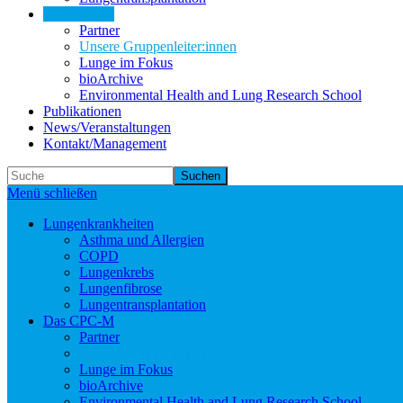
Das CPC-M
Partner
Unsere Gruppenleiter:innen
Lunge im Fokus
bioArchive
Environmental Health and Lung Research School
Publikationen
News/Veranstaltungen
Kontakt/Management
Suchen
Menü schließen
Lungenkrankheiten
Asthma und Allergien
COPD
Lungenkrebs
Lungenfibrose
Lungentransplantation
Das CPC-M
Partner
Unsere Gruppenleiter:innen
Lunge im Fokus
bioArchive
Environmental Health and Lung Research School