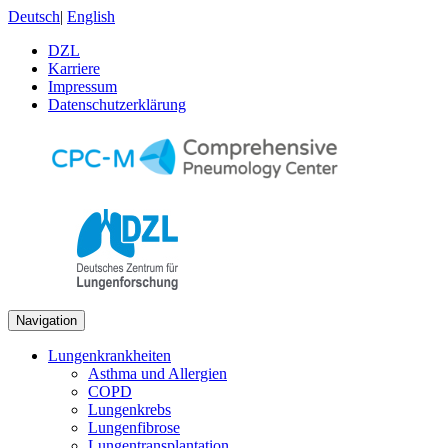
Deutsch
|
English
DZL
Karriere
Impressum
Datenschutzerklärung
Navigation
Lungenkrankheiten
Asthma und Allergien
COPD
Lungenkrebs
Lungenfibrose
Lungentransplantation