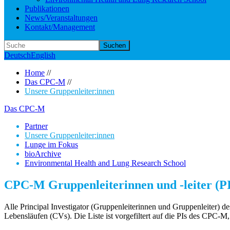
Publikationen
News/Veranstaltungen
Kontakt/Management
Suchen
Deutsch
English
Home
//
Das CPC-M
//
Unsere Gruppenleiter:innen
Das CPC-M
Partner
Unsere Gruppenleiter:innen
Lunge im Fokus
bioArchive
Environmental Health and Lung Research School
CPC-M Gruppenleiterinnen und -leiter (PI
Alle Principal Investigator (Gruppenleiterinnen und Gruppenleiter) 
Lebensläufen (CVs). Die Liste ist vorgefiltert auf die PIs des CPC-M,