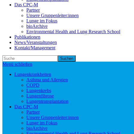
Das CPC-M
Partner
Unsere Gruppenleiter:innen
Lunge im Fokus
bioArchive
Environmental Health and Lung Research School
Publikationen
News/Veranstaltungen
Kontakt/Management
Suchen
Menü schließen
Lungenkrankheiten
Asthma und Allergien
COPD
Lungenkrebs
Lungenfibrose
Lungentransplantation
Das CPC-M
Partner
Unsere Gruppenleiter:innen
Lunge im Fokus
bioArchive
Environmental Health and Lung Research School