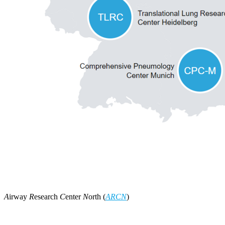
A
irway
R
esearch
C
enter
N
orth (
ARCN
)