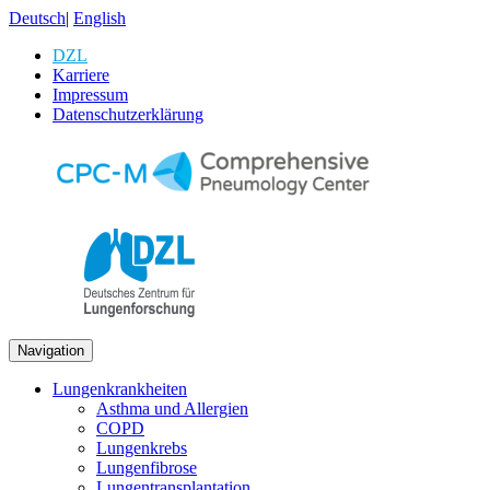
Deutsch
|
English
DZL
Karriere
Impressum
Datenschutzerklärung
Navigation
Lungenkrankheiten
Asthma und Allergien
COPD
Lungenkrebs
Lungenfibrose
Lungentransplantation