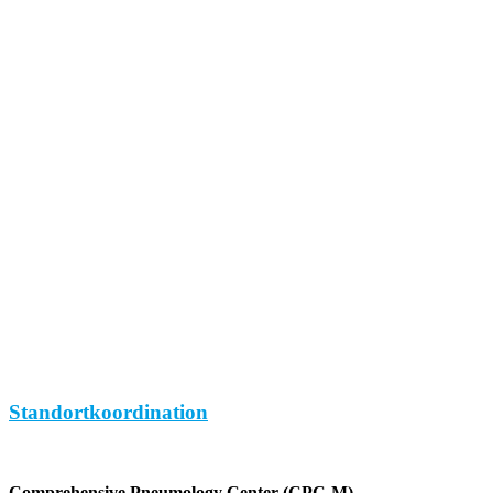
Standortkoordination
Comprehensive Pneumology Center (CPC-M)