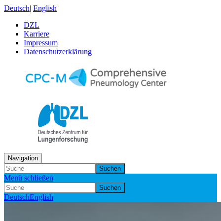
Deutsch
|
English
DZL
Karriere
Impressum
Datenschutzerklärung
Navigation
Suchen
Menü schließen
Suchen
Deutsch
English