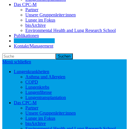
Das CPC-M
Partner
Unsere Gruppenleiter:innen
Lunge im Fokus
bioArchive
Environmental Health and Lung Research School
Publikationen
News/Veranstaltungen
Kontakt/Management
Suchen
Menü schließen
Lungenkrankheiten
Asthma und Allergien
COPD
Lungenkrebs
Lungenfibrose
Lungentransplantation
Das CPC-M
Partner
Unsere Gruppenleiter:innen
Lunge im Fokus
bioArchive
Environmental Health and Lung Research School