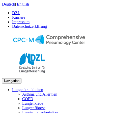
Deutsch
|
English
DZL
Karriere
Impressum
Datenschutzerklärung
Navigation
Lungenkrankheiten
Asthma und Allergien
COPD
Lungenkrebs
Lungenfibrose
Lungentransplantation