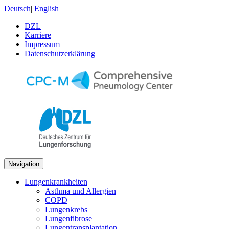
Deutsch
|
English
DZL
Karriere
Impressum
Datenschutzerklärung
Navigation
Lungenkrankheiten
Asthma und Allergien
COPD
Lungenkrebs
Lungenfibrose
Lungentransplantation