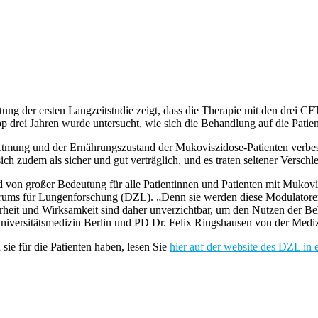
g der ersten Langzeitstudie zeigt, dass die Therapie mit den drei CFT
pp drei Jahren wurde untersucht, wie sich die Behandlung auf die Patien
e Atmung und der Ernährungszustand der Mukoviszidose-Patienten verbe
h zudem als sicher und gut verträglich, und es traten seltener Versch
d von großer Bedeutung für alle Patientinnen und Patienten mit Mukovis
rums für Lungenforschung (DZL). „Denn sie werden diese Modulatoren
herheit und Wirksamkeit sind daher unverzichtbar, um den Nutzen der Be
niversitätsmedizin Berlin und PD Dr. Felix Ringshausen von der Mediz
ie für die Patienten haben, lesen Sie
hier auf der website des DZL in 