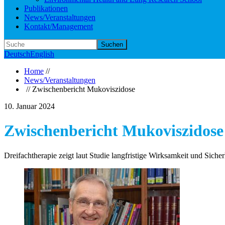
Publikationen
News/Veranstaltungen
Kontakt/Management
Suchen
Deutsch
English
Home
//
News/Veranstaltungen
// Zwischenbericht Mukoviszidose
10. Januar 2024
Zwischenbericht Mukoviszidose
Dreifachtherapie zeigt laut Studie langfristige Wirksamkeit und Sicher