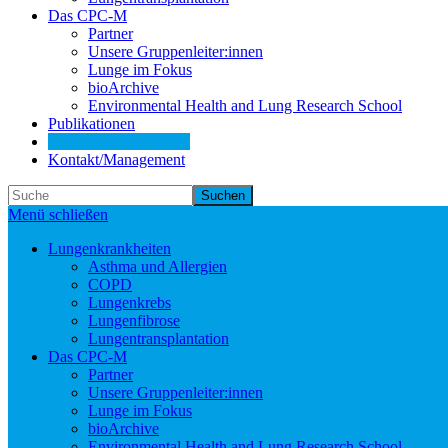
Das CPC-M
Partner
Unsere Gruppenleiter:innen
Lunge im Fokus
bioArchive
Environmental Health and Lung Research School
Publikationen
News/Veranstaltungen
Kontakt/Management
Suchen
Menü schließen
Lungenkrankheiten
Asthma und Allergien
COPD
Lungenkrebs
Lungenfibrose
Lungentransplantation
Das CPC-M
Partner
Unsere Gruppenleiter:innen
Lunge im Fokus
bioArchive
Environmental Health and Lung Research School