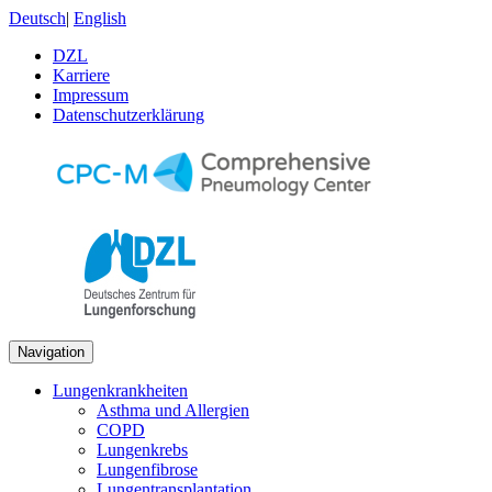
Deutsch
|
English
DZL
Karriere
Impressum
Datenschutzerklärung
Navigation
Lungenkrankheiten
Asthma und Allergien
COPD
Lungenkrebs
Lungenfibrose
Lungentransplantation