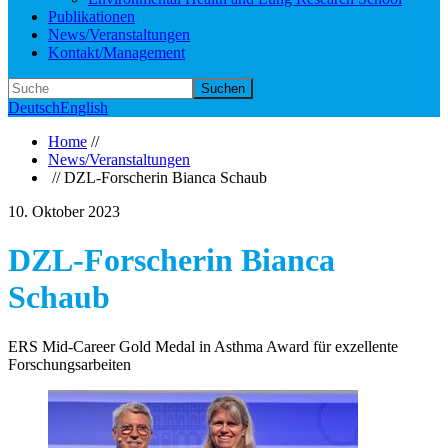
Publikationen
News/Veranstaltungen
Kontakt/Management
Suchen
Deutsch
English
Home
//
News/Veranstaltungen
// DZL-Forscherin Bianca Schaub
10. Oktober 2023
DZL-Forscherin Bianca
Schaub
ERS Mid-Career Gold Medal in Asthma Award für exzellente
Forschungsarbeiten