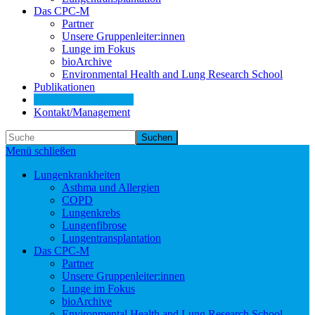
Das CPC-M
Partner
Unsere Gruppenleiter:innen
Lunge im Fokus
bioArchive
Environmental Health and Lung Research School
Publikationen
News/Veranstaltungen
Kontakt/Management
Suchen
Menü schließen
Lungenkrankheiten
Asthma und Allergien
COPD
Lungenkrebs
Lungenfibrose
Lungentransplantation
Das CPC-M
Partner
Unsere Gruppenleiter:innen
Lunge im Fokus
bioArchive
Environmental Health and Lung Research School