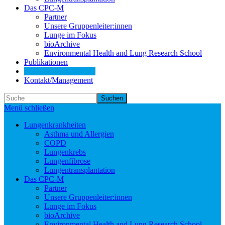
Das CPC-M
Partner
Unsere Gruppenleiter:innen
Lunge im Fokus
bioArchive
Environmental Health and Lung Research School
Publikationen
News/Veranstaltungen
Kontakt/Management
Suchen
Menü schließen
Lungenkrankheiten
Asthma und Allergien
COPD
Lungenkrebs
Lungenfibrose
Lungentransplantation
Das CPC-M
Partner
Unsere Gruppenleiter:innen
Lunge im Fokus
bioArchive
Environmental Health and Lung Research School