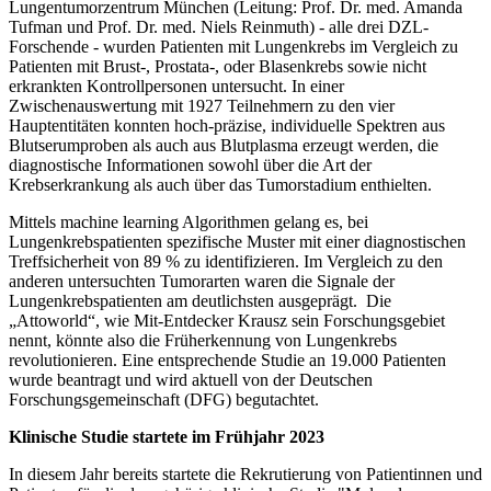
Lungentumorzentrum München (Leitung: Prof. Dr. med. Amanda
Tufman und Prof. Dr. med. Niels Reinmuth) - alle drei DZL-
Forschende - wurden Patienten mit Lungenkrebs im Vergleich zu
Patienten mit Brust-, Prostata-, oder Blasenkrebs sowie nicht
erkrankten Kontrollpersonen untersucht. In einer
Zwischenauswertung mit 1927 Teilnehmern zu den vier
Hauptentitäten konnten hoch-präzise, individuelle Spektren aus
Blutserumproben als auch aus Blutplasma erzeugt werden, die
diagnostische Informationen sowohl über die Art der
Krebserkrankung als auch über das Tumorstadium enthielten.
Mittels machine learning Algorithmen gelang es, bei
Lungenkrebspatienten spezifische Muster mit einer diagnostischen
Treffsicherheit von 89 % zu identifizieren. Im Vergleich zu den
anderen untersuchten Tumorarten waren die Signale der
Lungenkrebspatienten am deutlichsten ausgeprägt. Die
„Attoworld“, wie Mit-Entdecker Krausz sein Forschungsgebiet
nennt, könnte also die Früherkennung von Lungenkrebs
revolutionieren. Eine entsprechende Studie an 19.000 Patienten
wurde beantragt und wird aktuell von der Deutschen
Forschungsgemeinschaft (DFG) begutachtet.
Klinische Studie startete im Frühjahr 2023
In diesem Jahr bereits startete die Rekrutierung von Patientinnen und