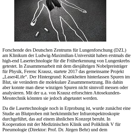
Forschende des Deutschen Zentrums für Lungenforschung (DZL)
am Klinikum der Ludwig-Maximilian-Universität haben erstmals die
high-end Lasertechnologie für die Früherkennung von Lungenkrebs
getestet. In Zusammenarbeit mit dem diesjährigen Nobelpreisträger
für Physik, Ferenc Krausz, startete 2017 das gemeinsame Projekt
„Laser4Life“. Der Hintergrund: Krankheiten hinterlassen Spuren im
Blut, sie verändern die molekulare Zusammensetzung. Bis dahin
aber konnte man diese winzigen Spuren nicht sinnvoll messen oder
analysieren. Mit der u.a. von Krausz erforschten Attosekunden-
Messtechnik könnten sie jedoch abgetastet werden.
Da die Lasertechnologie noch in Erprobung ist, wurde zunächst eine
Studie an Blutproben mit herkömmlicher Infrarotspektroskopie
durchgeführt, das auf einem ähnlichen Konzept beruht. In
Kooperation mit der Medizinischen Klinik und Poliklinik V für
Pneumologie (Direktor: Prof. Dr. Jürgen Behr) und dem