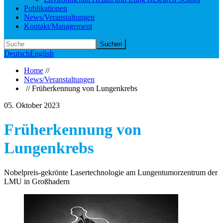
Publikationen
News/Veranstaltungen
Kontakt/Management
Suchen
Deutsch
English
Home
//
News/Veranstaltungen
// Früherkennung von Lungenkrebs
05. Oktober 2023
Früherkennung von
Lungenkrebs
Nobelpreis-gekrönte Lasertechnologie am Lungentumorzentrum der
LMU in Großhadern