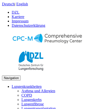
Deutsch
|
English
DZL
Karriere
Impressum
Datenschutzerklärung
Navigation
Lungenkrankheiten
Asthma und Allergien
COPD
Lungenkrebs
Lungenfibrose
Lungentransplantation