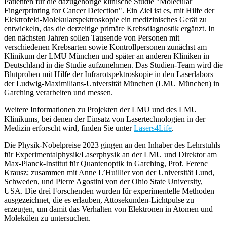
Patienten für die dazugehörige klinische Studie "Molecular
Fingerprinting for Cancer Detection". Ein Ziel ist es, mit Hilfe der
Elektrofeld-Molekularspektroskopie ein medizinisches Gerät zu
entwickeln, das die derzeitige primäre Krebsdiagnostik ergänzt. In
den nächsten Jahren sollen Tausende von Personen mit
verschiedenen Krebsarten sowie Kontrollpersonen zunächst am
Klinikum der LMU München und später an anderen Kliniken in
Deutschland in die Studie aufzunehmen. Das Studien-Team wird die
Blutproben mit Hilfe der Infrarotspektroskopie in den Laserlabors
der Ludwig-Maximilians-Universität München (LMU München) in
Garching verarbeiten und messen.
Weitere Informationen zu Projekten der LMU und des LMU
Klinikums, bei denen der Einsatz von Lasertechnologien in der
Medizin erforscht wird, finden Sie unter
Lasers4Life
.
Die Physik-Nobelpreise 2023 gingen an den Inhaber des Lehrstuhls
für Experimentalphysik/Laserphysik an der LMU und Direktor am
Max-Planck-Institut für Quantenoptik in Garching, Prof. Ferenc
Krausz; zusammen mit Anne L’Huillier von der Universität Lund,
Schweden, und Pierre Agostini von der Ohio State University,
USA. Die drei Forschenden wurden für experimentelle Methoden
ausgezeichnet, die es erlauben, Attosekunden-Lichtpulse zu
erzeugen, um damit das Verhalten von Elektronen in Atomen und
Molekülen zu untersuchen.