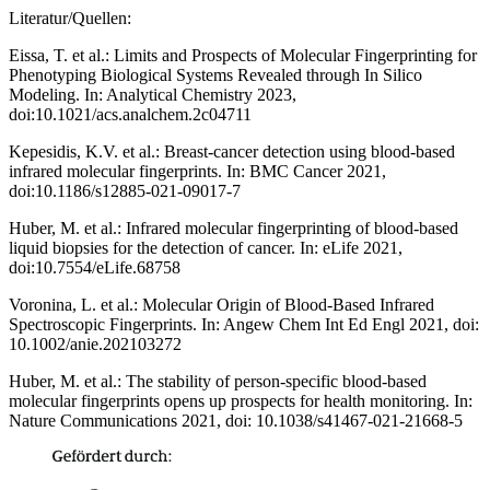
Literatur/Quellen:
Eissa, T. et al.: Limits and Prospects of Molecular Fingerprinting for
Phenotyping Biological Systems Revealed through In Silico
Modeling. In: Analytical Chemistry 2023,
doi:10.1021/acs.analchem.2c04711
Kepesidis, K.V. et al.: Breast-cancer detection using blood-based
infrared molecular fingerprints. In: BMC Cancer 2021,
doi:10.1186/s12885-021-09017-7
Huber, M. et al.: Infrared molecular fingerprinting of blood-based
liquid biopsies for the detection of cancer. In: eLife 2021,
doi:10.7554/eLife.68758
Voronina, L. et al.: Molecular Origin of Blood-Based Infrared
Spectroscopic Fingerprints. In: Angew Chem Int Ed Engl 2021, doi:
10.1002/anie.202103272
Huber, M. et al.: The stability of person-specific blood-based
molecular fingerprints opens up prospects for health monitoring. In:
Nature Communications 2021, doi: 10.1038/s41467-021-21668-5