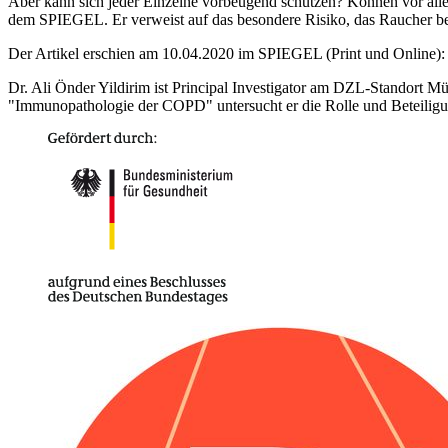
Aber kann sich jeder Einzelne vorbeugend schützen? Können vor all
dem SPIEGEL. Er verweist auf das besondere Risiko, das Raucher bei
Der Artikel erschien am 10.04.2020 im SPIEGEL (Print und Online)
Dr. Ali Önder Yildirim ist Principal Investigator am DZL-Standort 
"Immunopathologie der COPD" untersucht er die Rolle und Beteilig