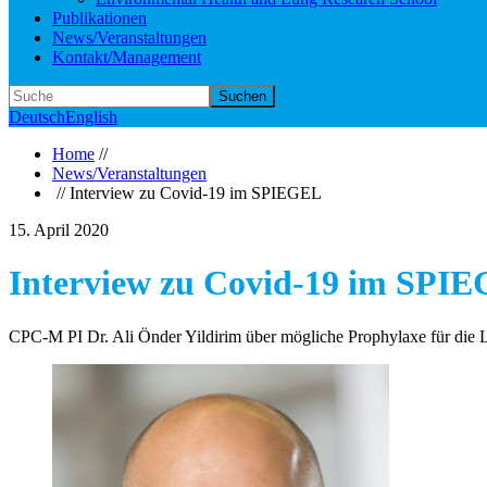
Publikationen
News/Veranstaltungen
Kontakt/Management
Suchen
Deutsch
English
Home
//
News/Veranstaltungen
// Interview zu Covid-19 im SPIEGEL
15. April 2020
Interview zu Covid-19 im SPI
CPC-M PI Dr. Ali Önder Yildirim über mögliche Prophylaxe für die