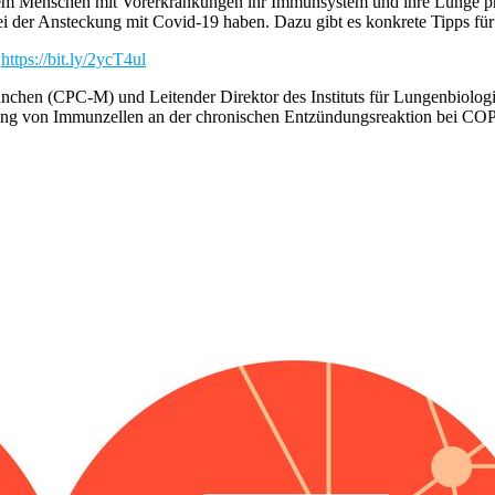
em Menschen mit Vorerkrankungen ihr Immunsystem und ihre Lunge prop
 der Ansteckung mit Covid-19 haben. Dazu gibt es konkrete Tipps für
:
https://bit.ly/2ycT4ul
München (CPC-M) und Leitender Direktor des Instituts für Lungenbiol
ung von Immunzellen an der chronischen Entzündungsreaktion bei COP