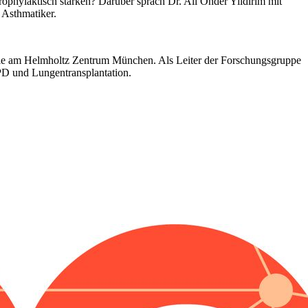
hylaktisch stärken? Darüber sprach Dr. Ali Önder Yildirim mit
 Asthmatiker.
ogie am Helmholtz Zentrum München. Als Leiter der Forschungsgruppe
D und Lungentransplantation.