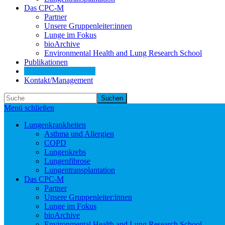
Das CPC-M
Partner
Unsere Gruppenleiter:innen
Lunge im Fokus
bioArchive
Environmental Health and Lung Research School
Publikationen
News/Veranstaltungen
Kontakt/Management
Suchen
Menü schließen
Lungenkrankheiten
Asthma und Allergien
COPD
Lungenkrebs
Lungenfibrose
Lungentransplantation
Das CPC-M
Partner
Unsere Gruppenleiter:innen
Lunge im Fokus
bioArchive
Environmental Health and Lung Research School