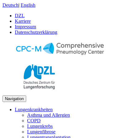
Deutsch
|
English
DZL
Karriere
Impressum
Datenschutzerklärung
Navigation
Lungenkrankheiten
Asthma und Allergien
COPD
Lungenkrebs
Lungenfibrose
Lungentransplantation